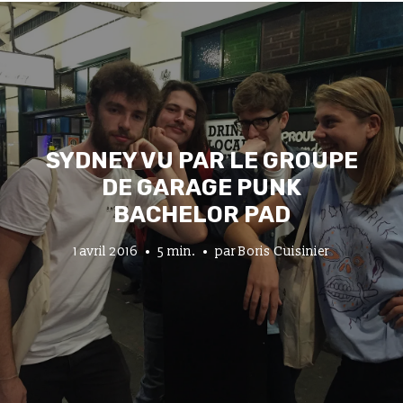
SYDNEY VU PAR LE GROUPE
DE GARAGE PUNK
BACHELOR PAD
1 avril 2016
5 min.
par
Boris Cuisinier