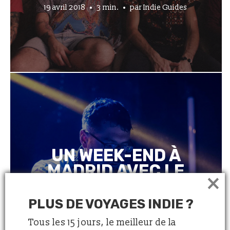
19 avril 2018
3 min.
par
Indie Guides
UN WEEK-END À
MADRID AVEC LE
×
DJ TROPICAL
MALARIA
PLUS DE VOYAGES INDIE ?
Tous les 15 jours, le meilleur de la
5 avril 2018
6 min.
par
Indie Guides