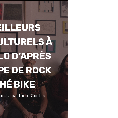
EILLEURS
ULTURELS À
LO D’APRÈS
PE DE ROCK
HÉ BIKE
in.
par
Indie Guides