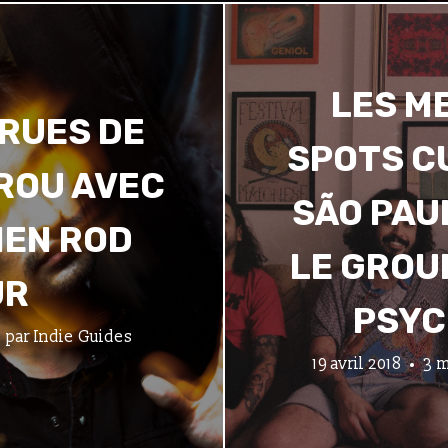
LES M
 RUES DE
SPOTS C
ÉROU AVEC
SÃO PAU
IEN ROD
LE GROU
UR
PSYC
par
Indie Guides
19 avril 2018
3 m