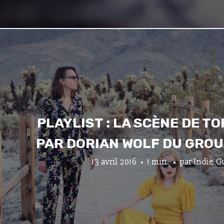
PLAYLIST : LA SCÈNE DE T
PAR DORIAN WOLF DU GRO
13 avril 2016
1 min.
par
Indie G