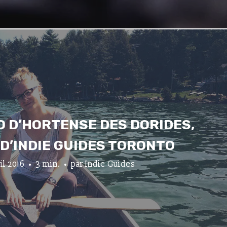
O D’HORTENSE DES DORIDES,
D’INDIE GUIDES TORONTO
ril 2016
3 min.
par
Indie Guides