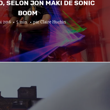
, SELON JON MAKI DE SONIC
BOOM
i 2016
5 min.
par
Claire Huchin