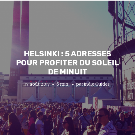
HELSINKI : 5 ADRESSES
POUR PROFITER DU SOLEIL
DE MINUIT
17 août 2017
6 min.
par
Indie Guides