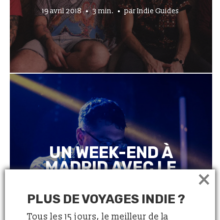
19 avril 2018
3 min.
par
Indie Guides
UN WEEK-END À
MADRID AVEC LE
×
DJ TROPICAL
MALARIA
PLUS DE VOYAGES INDIE ?
Tous les 15 jours, le meilleur de la
5 avril 2018
6 min.
par
Indie Guides