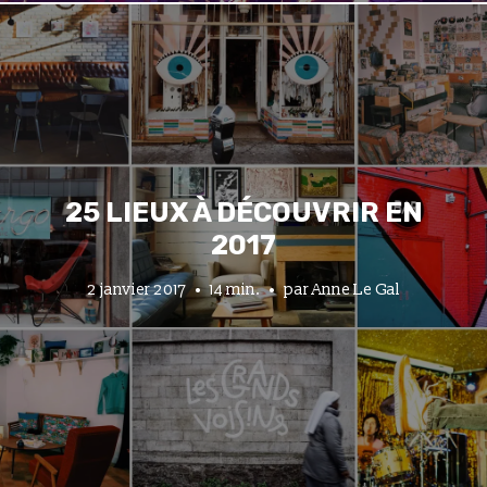
25 LIEUX À DÉCOUVRIR EN
2017
2 janvier 2017
14 min.
par
Anne Le Gal