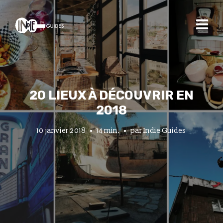
20 LIEUX À DÉCOUVRIR EN
2018
10 janvier 2018
14 min.
par
Indie Guides