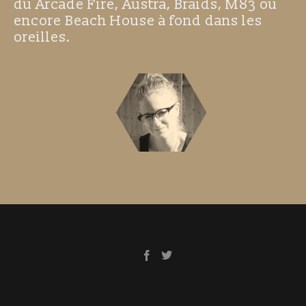
du Arcade Fire, Austra, Braids, M83 ou
encore Beach House à fond dans les
oreilles.