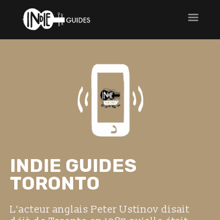
INDIE GUIDES
TORONTO
L’acteur anglais Peter Ustinov disait