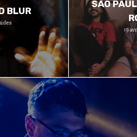
SÃO PAUL
D BLUR
R
uides
19 av