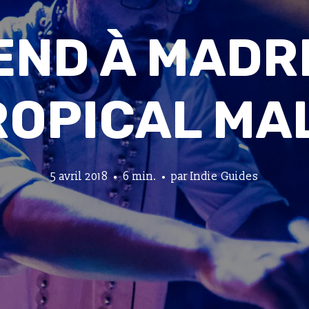
END À MADRI
ROPICAL MA
5 avril 2018
6 min.
par
Indie Guides