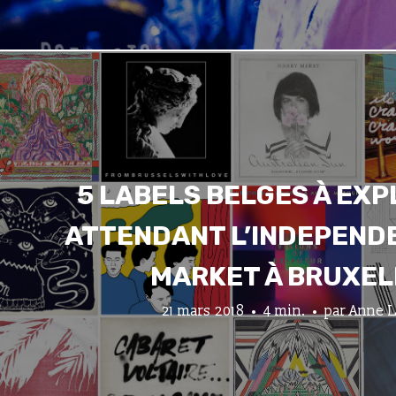
5 LABELS BELGES À EXP
ATTENDANT L’INDEPEND
MARKET À BRUXEL
21 mars 2018
4 min.
par
Anne L