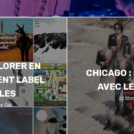
LORER EN
CHICAGO :
ENT LABEL
AVEC LE
LES
22 fév
e Gal