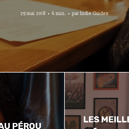
29 mai 2018
6 min.
par
Indie Guides
LES MEILL
 AU PÉROU