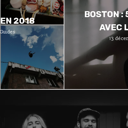
BOSTON :
 EN 2018
AVEC 
 Guides
13 déce