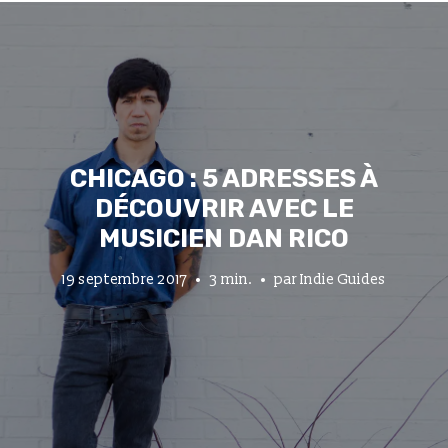
CHICAGO : 5 ADRESSES À
DÉCOUVRIR AVEC LE
MUSICIEN DAN RICO
19 septembre 2017
3 min.
par
Indie Guides