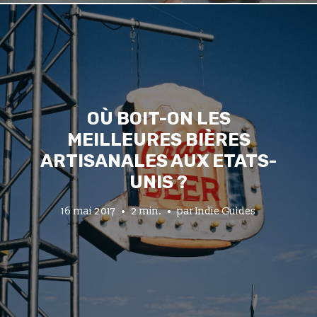
OÙ BOIT-ON LES
MEILLEURES BIÈRES
ARTISANALES AUX ETATS-
UNIS ?
16 mai 2017
2 min.
par
Indie Guides