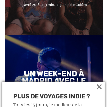
19 avril 2018
3 min.
par
Indie Guides
UN WEEK-END À
MADRID AVEC LE
×
DJ TROPICAL
MALARIA
PLUS DE VOYAGES INDIE ?
Tous les 15 jours, le meilleur de la
5 avril 2018
6 min.
par
Indie Guides