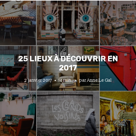
25 LIEUX À DÉCOUVRIR EN
2017
2 janvier 2017
14 min.
par
Anne Le Gal