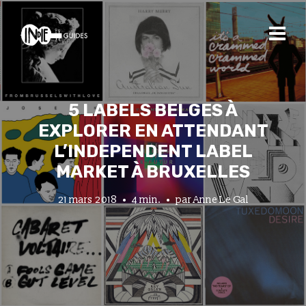
5 LABELS BELGES À
EXPLORER EN ATTENDANT
L’INDEPENDENT LABEL
MARKET À BRUXELLES
21 mars 2018
4 min.
par
Anne Le Gal