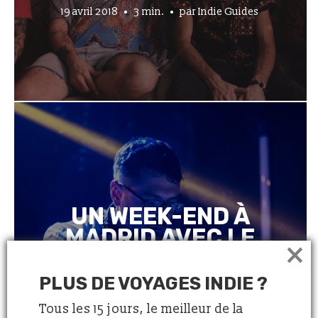
19 avril 2018
3 min.
par
Indie Guides
UN WEEK-END À
MADRID AVEC LE
×
DJ TROPICAL
MALARIA
PLUS DE VOYAGES INDIE ?
Tous les 15 jours, le meilleur de la
5 avril 2018
6 min.
par
Indie Guides