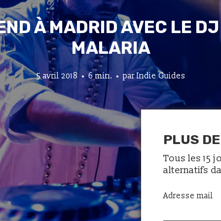
END À MADRID AVEC LE DJ
MALARIA
5 avril 2018
6 min.
par
Indie Guides
PLUS DE
Tous les 15 j
alternatifs d
Adresse mail