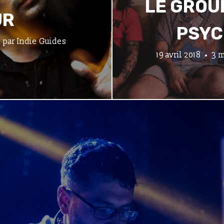
LE GROU
UR
PSYC
par
Indie Guides
19 avril 2018
3 m