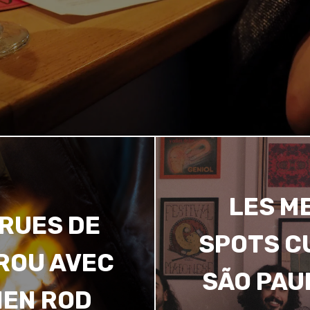
LES M
 RUES DE
SPOTS C
ÉROU AVEC
SÃO PAU
IEN ROD