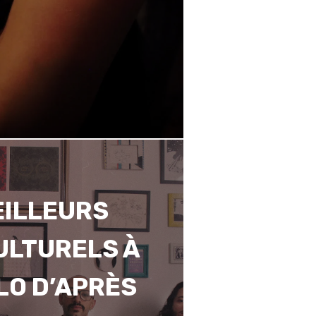
EILLEURS
ULTURELS À
LO D’APRÈS