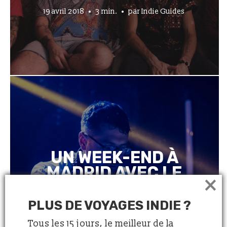
19 avril 2018
3 min.
par
Indie Guides
UN WEEK-END À
MADRID AVEC LE
×
DJ TROPICAL
MALARIA
PLUS DE VOYAGES INDIE ?
Tous les 15 jours, le meilleur de la
5 avril 2018
6 min.
par
Indie Guides