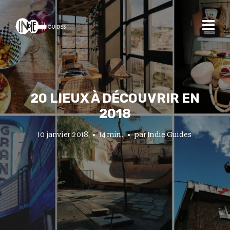
20 LIEUX À DÉCOUVRIR EN
2018
10 janvier 2018
14 min.
par
Indie Guides