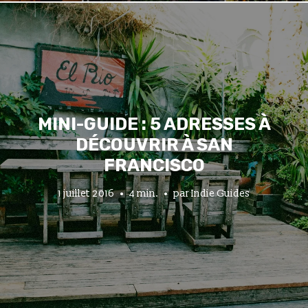
MINI-GUIDE : 5 ADRESSES À
DÉCOUVRIR À SAN
FRANCISCO
1 juillet 2016
4 min.
par
Indie Guides