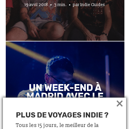
19 avril 2018
3 min.
par
Indie Guides
UN WEEK-END À
MADRID AVEC LE
×
DJ TROPICAL
MALARIA
PLUS DE VOYAGES INDIE ?
Tous les 15 jours, le meilleur de la
5 avril 2018
6 min.
par
Indie Guides