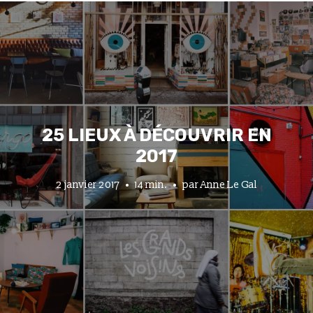
25 LIEUX À DÉCOUVRIR EN
2017
2 janvier 2017
14 min.
par
Anne Le Gal