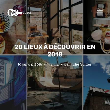
20 LIEUX À DÉCOUVRIR EN
2018
10 janvier 2018
14 min.
par
Indie Guides