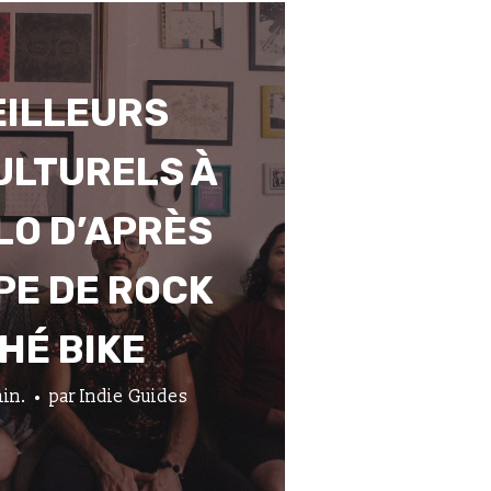
EILLEURS
ULTURELS À
LO D’APRÈS
PE DE ROCK
HÉ BIKE
in.
par
Indie Guides