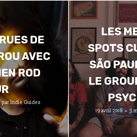
LES M
 RUES DE
SPOTS C
ÉROU AVEC
SÃO PAU
IEN ROD
LE GROU
UR
PSYC
par
Indie Guides
19 avril 2018
3 m