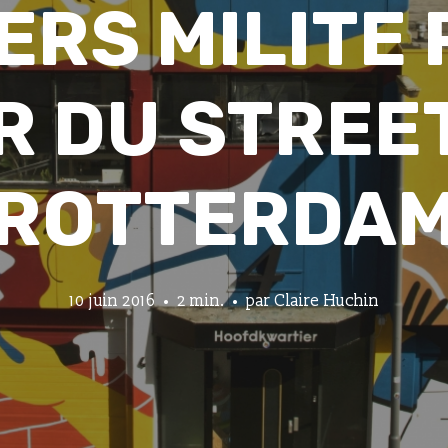
ERS MILITE 
 DU STREE
ROTTERDA
10 juin 2016
2 min.
par
Claire Huchin