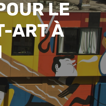
POUR LE
T-ART À
M