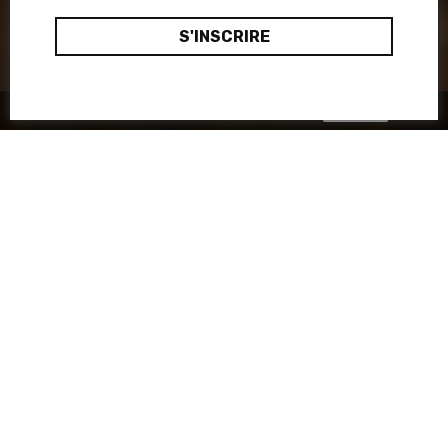
Ok, merci
Ce site utilise des cookies :
en savoir plus.
Nous avons demandé à cinq
musiciens de nous décrire leur
meilleure expérience de concert
en Europe. Live dans une
maison, un ancien tunnel, un
espace aux airs de squat urbain,
etc. : tour d’Europe de quelques